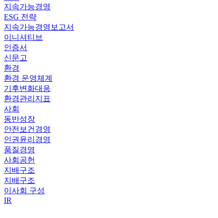
지속가능경영
ESG 전략
지속가능경영보고서
이니셔티브
인증서
신문고
환경
환경 운영체계
기후변화대응
환경관리지표
사회
동반성장
안전보건경영
인권윤리경영
품질경영
사회공헌
지배구조
지배구조
이사회 구성
IR