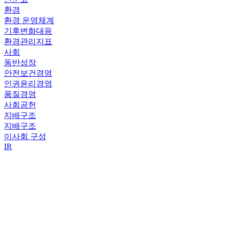
환경
환경 운영체계
기후변화대응
환경관리지표
사회
동반성장
안전보건경영
인권윤리경영
품질경영
사회공헌
지배구조
지배구조
이사회 구성
IR