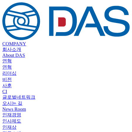
COMPANY
회사소개
About DAS
연혁
연혁
리더십
비전
사훈
CI
글로벌네트워크
오시는 길
News Room
인재경영
인사제도
인재상