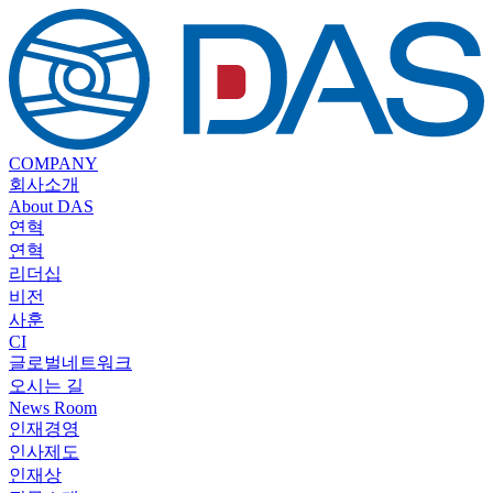
COMPANY
회사소개
About DAS
연혁
연혁
리더십
비전
사훈
CI
글로벌네트워크
오시는 길
News Room
인재경영
인사제도
인재상