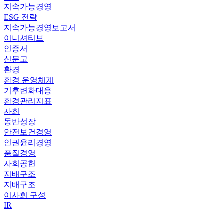
지속가능경영
ESG 전략
지속가능경영보고서
이니셔티브
인증서
신문고
환경
환경 운영체계
기후변화대응
환경관리지표
사회
동반성장
안전보건경영
인권윤리경영
품질경영
사회공헌
지배구조
지배구조
이사회 구성
IR