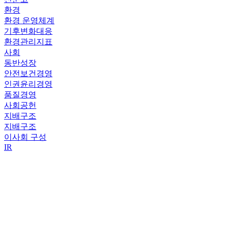
환경
환경 운영체계
기후변화대응
환경관리지표
사회
동반성장
안전보건경영
인권윤리경영
품질경영
사회공헌
지배구조
지배구조
이사회 구성
IR